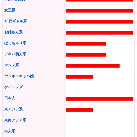
女王様
10代ギャル系
お姉さん系
ぽっちゃり系
アキバ萌え系
マジメ系
ヤンキーキャバ嬢
ゲイ・レズ
日本人
東アジア系
東南アジア系
白人系