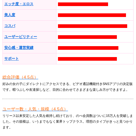
エッチ度・エロス
美人度
コスパ
ユーザービリティー
安心感・運営実績
サポート
総合評価（4.5点）
好みの女の子にダイレクトにアクセスできる、ビデオ通話機能付きSNSアプリの決定版
です。暇つぶしや友達探しなど、目的に合わせてさまざまな楽しみ方ができますよ。
ユーザー数・人気・規模（4.5点）
リリース以来安定した人気を維持し続けており、のべ会員数はついに15万人を突破しま
した。その規模は、いうまでもなく業界トップクラス。理想のタイプがきっと見つかり
ます。