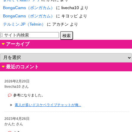
BongaCams（ボンガカム）
に
livecha10
より
BongaCams（ボンガカム）
に
キヨッピ
より
テルミン.JP（Telmin）
に
アカチン
より
アーカイブ
ア
ー
最近のコメント
カ
イ
ブ
2026年2月20日
livecha10 さん
参考になりました。
素人が多いドスケベライブチャットが俺...
2023年4月26日
かんた さん