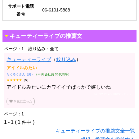
サポート電話
06-6101-5888
番号
キューティーライブの推薦文
ページ：1
絞り込み：全て
キューティーライブ
（
絞り込み
）
アイドルみたい
たくろうさん（男）
（不明 会社員 30代前半）
★★★★★
（5）
アイドルみたいにカワイイ子ばっかで嬉しいね
No.32 2020/10/22（Thu）
favorite
0
役に立った
ページ：1
1 - 1 ( 1 件中 )
キューティーライブの推薦文全一覧