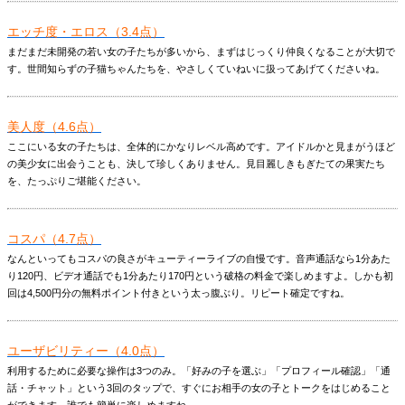
エッチ度・エロス（3.4点）
まだまだ未開発の若い女の子たちが多いから、まずはじっくり仲良くなることが大切で
す。世間知らずの子猫ちゃんたちを、やさしくていねいに扱ってあげてくださいね。
美人度（4.6点）
ここにいる女の子たちは、全体的にかなりレベル高めです。アイドルかと見まがうほど
の美少女に出会うことも、決して珍しくありません。見目麗しきもぎたての果実たち
を、たっぷりご堪能ください。
コスパ（4.7点）
なんといってもコスパの良さがキューティーライブの自慢です。音声通話なら1分あた
り120円、ビデオ通話でも1分あたり170円という破格の料金で楽しめますよ。しかも初
回は4,500円分の無料ポイント付きという太っ腹ぶり。リピート確定ですね。
ユーザビリティー（4.0点）
利用するために必要な操作は3つのみ。「好みの子を選ぶ」「プロフィール確認」「通
話・チャット」という3回のタップで、すぐにお相手の女の子とトークをはじめること
ができます。誰でも簡単に楽しめますね。