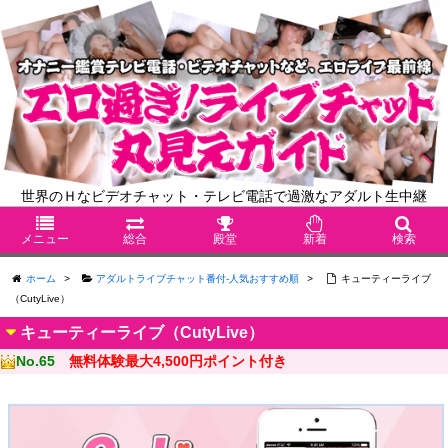
世界のＨなビデオチャット・テレビ電話で過激なアダルト生中継
メニュー
総合
殿堂
新着
検索
ホーム
>
アダルトライブチャット番付-人気おすすめ順
>
キューティーライブ
（CutyLive）
キューティーライブ（CutyLive）
No.65
無料体験最大4,500円ポイント付き