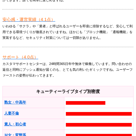
安心感・運営実績（4.1点）
いわゆる「サクラ」や「業者」と呼ばれるユーザーを即座に排除するなど、安心して利
用できる環境づくりが徹底されていますね。ほかにも「ブロック機能」「通報機能」を
実装するなど、セキュリティ対策については一切隙がありません。
サポート（4.0点）
カスタマサポートセンターは、24時間365日年中無休で稼働しています。問い合わせの
返信と同時にプッシュ通知が届くのも、とても気の利いたギミックですね。ユーザーフ
ァーストの姿勢が伝わってきます。
キューティーライブタイプ別密度
熟女・中高年
人妻不倫
素人・初心者
Ｍ女・変態系