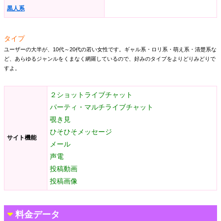
黒人系
タイプ
ユーザーの大半が、10代～20代の若い女性です。ギャル系・ロリ系・萌え系・清楚系な
ど、あらゆるジャンルをくまなく網羅しているので、好みのタイプをよりどりみどりで
すよ。
２ショットライブチャット
パーティ・マルチライブチャット
覗き見
ひそひそメッセージ
サイト機能
メール
声電
投稿動画
投稿画像
料金データ