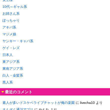
10代～ギャル系
お姉さん系
ぽっちゃり
アキバ系
マジメ娘
ヤンキー・キャバ系
ゲイ・レズ
日本人
東アジア系
東南アジア系
白人・金髪系
黒人系
最近のコメント
素人が多いドスケベライブチャットが俺の楽園
に
livecha10
より
まんぞく通話アプリ
に
かんた
より