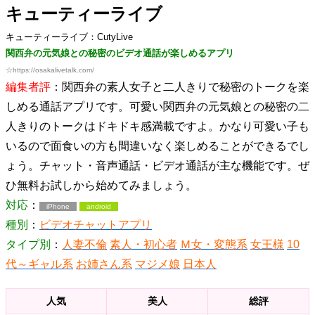
キューティーライブ
キューティーライブ：CutyLive
関西弁の元気娘との秘密のビデオ通話が楽しめるアプリ
☆
https://osakalivetalk.com/
編集者評
：関西弁の素人女子と二人きりで秘密のトークを楽
しめる通話アプリです。可愛い関西弁の元気娘との秘密の二
人きりのトークはドキドキ感満載ですよ。かなり可愛い子も
いるので面食いの方も間違いなく楽しめることができるでし
ょう。チャット・音声通話・ビデオ通話が主な機能です。ぜ
ひ無料お試しから始めてみましょう。
対応
：
iPhone
android
種別
：
ビデオチャットアプリ
タイプ別
：
人妻不倫
素人・初心者
Ｍ女・変態系
女王様
10
代～ギャル系
お姉さん系
マジメ娘
日本人
人気
美人
総評