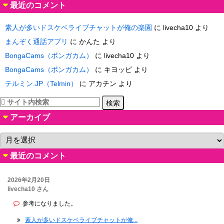
最近のコメント
素人が多いドスケベライブチャットが俺の楽園
に
livecha10
より
まんぞく通話アプリ
に
かんた
より
BongaCams（ボンガカム）
に
livecha10
より
BongaCams（ボンガカム）
に
キヨッピ
より
テルミン.JP（Telmin）
に
アカチン
より
アーカイブ
ア
ー
最近のコメント
カ
イ
ブ
2026年2月20日
livecha10 さん
参考になりました。
素人が多いドスケベライブチャットが俺...