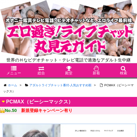
世界のＨなビデオチャット・テレビ電話で過激なアダルト生中継
メニュー
総合
殿堂
新着
検索
ホーム
>
アダルトライブチャット番付-人気おすすめ順
>
PCMAX（ピーシーマ
ックス）
PCMAX（ピーシーマックス）
No.50
新規登録キャンペーン有り