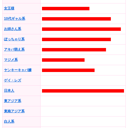
女王様
10代ギャル系
お姉さん系
ぽっちゃり系
アキバ萌え系
マジメ系
ヤンキーキャバ嬢
ゲイ・レズ
日本人
東アジア系
東南アジア系
白人系