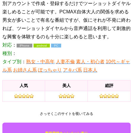
別アカウントで作成・登録するだけでツーショットダイヤル
楽しめることが可能です。PCMAX自体大人の関係を求める
男女が多いことで有名な番組ですが、仮にそれが不発に終わ
れば、ツーショットダイヤルから音声通話を利用して刺激的
な興奮を体験するのも十分に楽しめると思います。
対応
：
iPhone
android
PC
種別
：
タイプ別
：
熟女・中高年
人妻不倫
素人・初心者
10代～ギャ
ル系
お姉さん系
ぽっちゃり
アキバ系
日本人
人気
美人
総評
さっそくこのサイトを覗いてみる