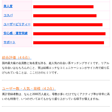
美人度
コスパ
ユーザービリティー
安心感・運営実績
サポート
総合評価（4.6点）
国内最大級の会員数と知名度を誇る、超人気の出会い系マッチングサイトです。リアル
な出会いはもちろんのこと、実は結構エッチなコミュニケーションがサイト内で繰り広
げられていることは、ここだけのヒミツです。
ユーザー数・人気・規模（4.2点）
累計登録者数は、なんと2000万人超え。母数が多いだけでなくアクティブ率が非常に高
いのも特徴で、いつのぞいてみてもかなり盛り上がっている様子が窺えますね。