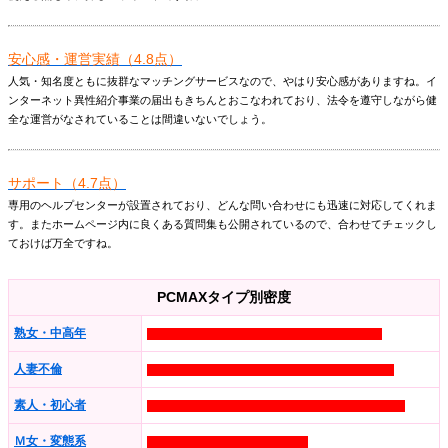
安心感・運営実績（4.8点）
人気・知名度ともに抜群なマッチングサービスなので、やはり安心感がありますね。イ
ンターネット異性紹介事業の届出もきちんとおこなわれており、法令を遵守しながら健
全な運営がなされていることは間違いないでしょう。
サポート（4.7点）
専用のヘルプセンターが設置されており、どんな問い合わせにも迅速に対応してくれま
す。またホームページ内に良くある質問集も公開されているので、合わせてチェックし
ておけば万全ですね。
PCMAXタイプ別密度
熟女・中高年
人妻不倫
素人・初心者
Ｍ女・変態系