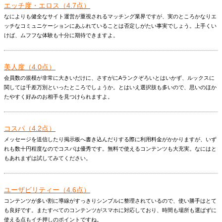
エッチ度・エロス（4.7点）
なによりも健全なサイト運営が重視されるマッチング業界ですが、実のところかなりエ
ッチなコミュニケーションにあふれていることは否定しがたい事実でしょう。上手くい
けば、ムフフな体験も十分に期待できますよ。
美人度（4.0点）
会員数の規模が非常に大きいだけに、さすがにAランクぞろいとはいかず、ルックスに
関しては千差万別といったところでしょうか。とはいえ選択肢も多いので、思いのほか
たやすく好みのお相手を見つけられますよ。
コスパ（4.2点）
メッセージを送信したり掲示板へ書き込んだりする際に利用料金がかかりますが、いず
れも数十円程度なのでコスパは優秀です。無料で使えるコンテンツも大充実。なにはと
もあれまずは試してみてください。
ユーザビリティー（4.6点）
コンテンツが多い割に導線がすっきりシンプルに整理されているので、使い勝手はとて
も良好です。またすべてのコンテンツがスマホに対応しており、時間も場所も選ばずに
使える点もイチ押しのポイントですね。