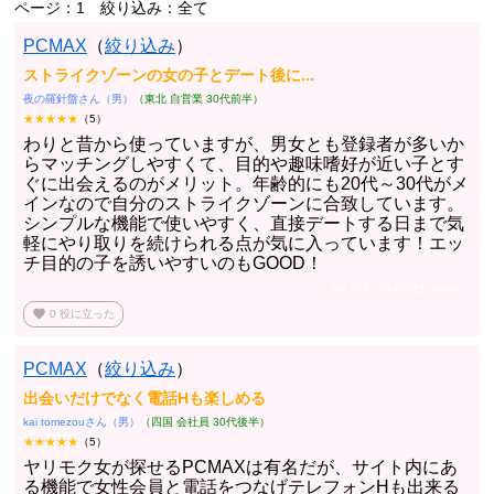
ページ：1
絞り込み：全て
PCMAX
（
絞り込み
）
ストライクゾーンの女の子とデート後に...
夜の羅針盤さん（男）
（東北 自営業 30代前半）
★★★★★
（5）
わりと昔から使っていますが、男女とも登録者が多いか
らマッチングしやすくて、目的や趣味嗜好が近い子とす
ぐに出会えるのがメリット。年齢的にも20代～30代がメ
インなので自分のストライクゾーンに合致しています。
シンプルな機能で使いやすく、直接デートする日まで気
軽にやり取りを続けられる点が気に入っています！エッ
チ目的の子を誘いやすいのもGOOD！
No.198 2024/5/15（Wed）
favorite
0
役に立った
PCMAX
（
絞り込み
）
出会いだけでなく電話Hも楽しめる
kai tomezouさん（男）
（四国 会社員 30代後半）
★★★★★
（5）
ヤリモク女が探せるPCMAXは有名だが、サイト内にあ
る機能で女性会員と電話をつなげテレフォンHも出来る