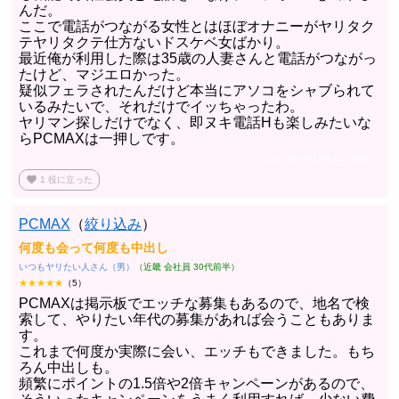
んだ。
ここで電話がつながる女性とはほぼオナニーがヤリタク
テヤリタクテ仕方ないドスケベ女ばかり。
最近俺が利用した際は35歳の人妻さんと電話がつながっ
たけど、マジエロかった。
疑似フェラされたんだけど本当にアソコをシャブられて
いるみたいで、それだけでイッちゃったわ。
ヤリマン探しだけでなく、即ヌキ電話Hも楽しみたいな
らPCMAXは一押しです。
No.154 2023/6/14（Wed）
favorite
1
役に立った
PCMAX
（
絞り込み
）
何度も会って何度も中出し
いつもヤリたい人さん（男）
（近畿 会社員 30代前半）
★★★★★
（5）
PCMAXは掲示板でエッチな募集もあるので、地名で検
索して、やりたい年代の募集があれば会うこともありま
す。
これまで何度か実際に会い、エッチもできました。もち
ろん中出しも。
頻繁にポイントの1.5倍や2倍キャンペーンがあるので、