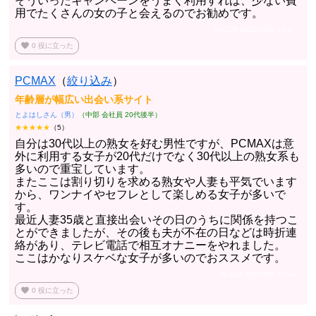
そういったキャンペーンをうまく利用すれば、少ない費
用でたくさんの女の子と会えるのでお勧めです。
No.129 2022/12/6（Tue）
favorite
0
役に立った
PCMAX
（
絞り込み
）
年齢層が幅広い出会い系サイト
とよはしさん（男）
（中部 会社員 20代後半）
★★★★★
（5）
自分は30代以上の熟女を好む男性ですが、PCMAXは意
外に利用する女子が20代だけでなく30代以上の熟女系も
多いので重宝しています。
またここは割り切りを求める熟女や人妻も平気でいます
から、ワンナイやセフレとして楽しめる女子が多いで
す。
最近人妻35歳と直接出会いその日のうちに関係を持つこ
とができましたが、その後も夫が不在の日などは時折連
絡があり、テレビ電話で相互オナニーをやれました。
ここはかなりスケベな女子が多いのでおススメです。
No.104 2022/6/2（Thu）
favorite
0
役に立った