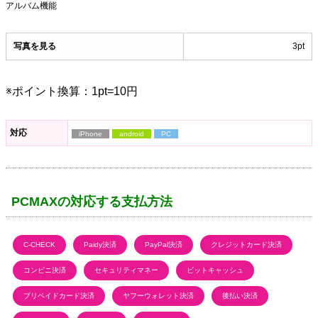
アルバム機能
写真を見る
3pt
※ポイント換算：1pt=10円
対応
iPhone
android
PC
PCMAXの対応する支払方法
C-CHECK
Paidy決済
PayPal決済
クレジットカード決済
コンビニ決済
セキュリティマネー
ビットキャッシュ
プリペイドカード決済
ヤフーウォレット決済
後払い決済